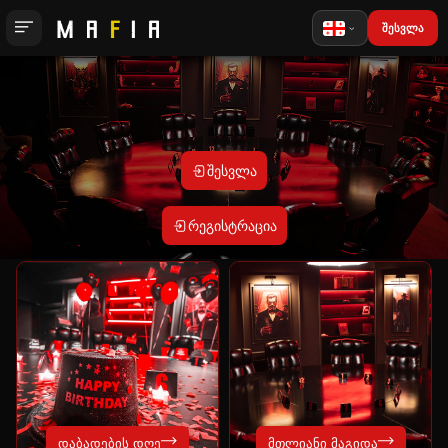
შესვლა
შესვლა
რეგისტრაცია
დაბადების დღე
მთლიანი მაგიდა